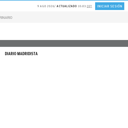
INICIAR SESIÓN
9 AGO 2026
ACTUALIZADO
10:03
CET
RINARIO gatos
Gonzalo Bernardos sobre JUBILACIÓN
DIARIO MADRIDISTA