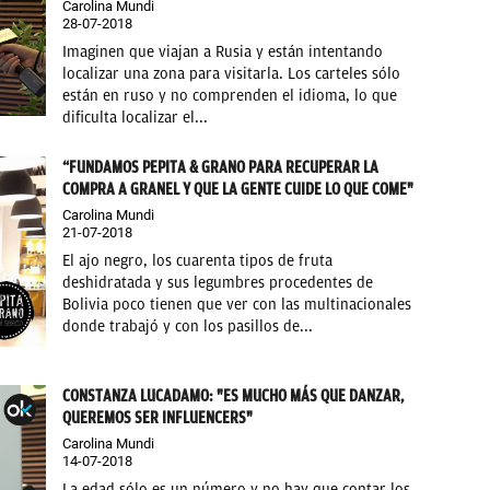
Carolina Mundi
28-07-2018
Imaginen que viajan a Rusia y están intentando
localizar una zona para visitarla. Los carteles sólo
están en ruso y no comprenden el idioma, lo que
dificulta localizar el...
“FUNDAMOS PEPITA & GRANO PARA RECUPERAR LA
COMPRA A GRANEL Y QUE LA GENTE CUIDE LO QUE COME"
Carolina Mundi
21-07-2018
El ajo negro, los cuarenta tipos de fruta
deshidratada y sus legumbres procedentes de
Bolivia poco tienen que ver con las multinacionales
donde trabajó y con los pasillos de...
CONSTANZA LUCADAMO: "ES MUCHO MÁS QUE DANZAR,
QUEREMOS SER INFLUENCERS"
Carolina Mundi
14-07-2018
La edad sólo es un número y no hay que contar los