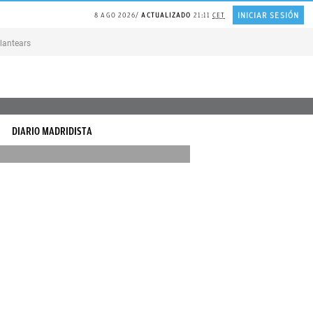
INICIAR SESIÓN
8 AGO 2026
ACTUALIZADO
21:11
CET
lantearse la VIDA
BOLSAS de plástico para reutilizarlas
Modo «seco» del AIRE 
DIARIO MADRIDISTA