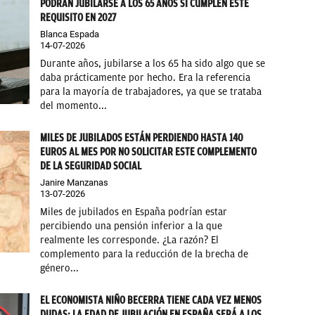
PODRÁN JUBILARSE A LOS 65 AÑOS SI CUMPLEN ESTE
REQUISITO EN 2027
Blanca Espada
14-07-2026
Durante años, jubilarse a los 65 ha sido algo que se
daba prácticamente por hecho. Era la referencia
para la mayoría de trabajadores, ya que se trataba
del momento...
MILES DE JUBILADOS ESTÁN PERDIENDO HASTA 140
EUROS AL MES POR NO SOLICITAR ESTE COMPLEMENTO
DE LA SEGURIDAD SOCIAL
Janire Manzanas
13-07-2026
Miles de jubilados en España podrían estar
percibiendo una pensión inferior a la que
realmente les corresponde. ¿La razón? El
complemento para la reducción de la brecha de
género...
EL ECONOMISTA NIÑO BECERRA TIENE CADA VEZ MENOS
DUDAS: LA EDAD DE JUBILACIÓN EN ESPAÑA SERÁ A LOS