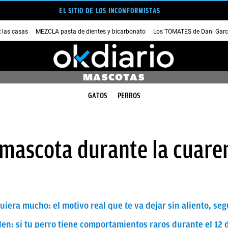
EL SITIO DE LOS INCONFORMISTAS
las casas
MEZCLA pasta de dientes y bicarbonato
Los TOMATES de Dani Garc
MASCOTAS
GATOS
PERROS
 mascota durante la cuare
uiera mucho: el motivo real que te va dejar sin aliento, se
den: si tu perro tiene comportamientos raros durante el 12