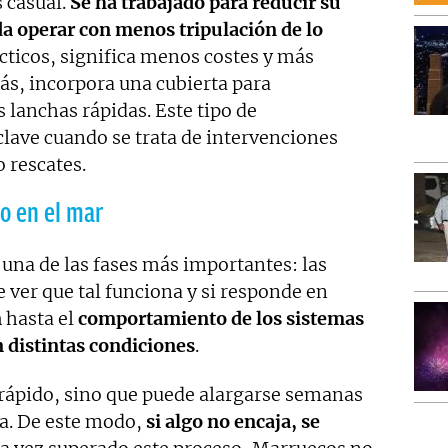
 casual.
Se ha trabajado para reducir su
da operar con menos tripulación de lo
cticos, significa menos costes y más
más, incorpora una cubierta para
 lanchas rápidas. Este tipo de
ave cuando se trata de intervenciones
o rescates.
o en el mar
una de las fases más importantes: las
e ver que tal funciona y si responde en
n
hasta el
comportamiento de los sistemas
n distintas condiciones
.
rápido, sino que puede alargarse semanas
ta. De este modo,
si algo no encaja, se