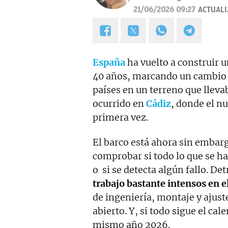
21/06/2026 09:27
ACTUAL
España
ha vuelto a construir 
40 años, marcando un cambio b
países en un terreno que llev
ocurrido en
Cádiz
, donde el nu
primera vez.
El barco está ahora sin embarg
comprobar si todo lo que se h
o si se detecta algún fallo. De
trabajo bastante intensos en e
de ingeniería, montaje y ajus
abierto. Y, si todo sigue el cal
mismo año 2026.