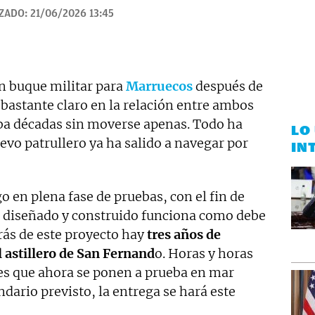
IZADO:
21/06/2026 13:45
un buque militar para
Marruecos
después de
astante claro en la relación entre ambos
aba décadas sin moverse apenas. Todo ha
LO
evo patrullero ya ha salido a navegar por
IN
o en plena fase de pruebas, con el fin de
a diseñado y construido funciona como debe
trás de este proyecto hay
tres años de
l astillero de San Fernand
o. Horas y horas
tes que ahora se ponen a prueba en mar
endario previsto, la entrega se hará este