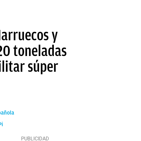
Marruecos y
020 toneladas
litar súper
pañola
Pi