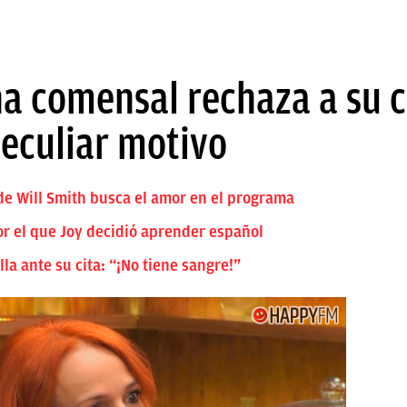
una comensal rechaza a su 
peculiar motivo
 de Will Smith busca el amor en el programa
por el que Joy decidió aprender español
lla ante su cita: “¡No tiene sangre!”