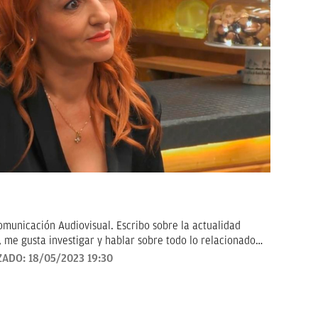
municación Audiovisual. Escribo sobre la actualidad
, me gusta investigar y hablar sobre todo lo relacionado
to, tanto de la pequeña como gran pantalla.
ZADO:
18/05/2023 19:30