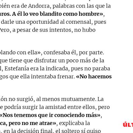
ién era de Andorra, palabras con las que la
os. A él lo veo blandito como hombre»
,
o darle una oportunidad al comensal, pues
 Pero, a pesar de sus intentos, no hubo
ando con ella», confesaba él, por parte.
 que tiene que disfrutar un poco más de la
él, Estefanía era la indicada, pues no paraba
gos que ella intentaba frenar.
«No hacemos
ción no surgió, al menos mutuamente. La
e podría surgir la amistad entre ellos, pero
«Nos tenemos que ir conociendo más»
,
ica, pero no me atrae»
, explicaba la
ÚL
 en la decisión final, el soltero sí quiso