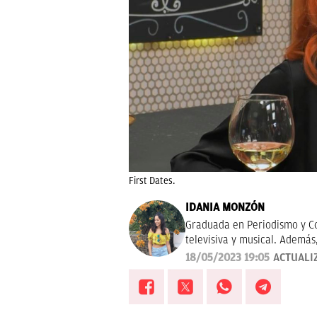
First Dates.
IDANIA MONZÓN
Graduada en Periodismo y Co
televisiva y musical. Además
con las ficciones del momen
18/05/2023 19:05
ACTUALI