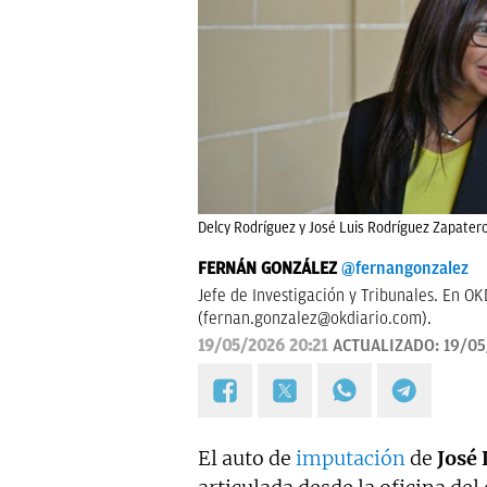
Delcy Rodríguez y José Luis Rodríguez Zapatero
FERNÁN GONZÁLEZ
@fernangonzalez
Jefe de Investigación y Tribunales. En O
(
fernan.gonzalez@okdiario.com
).
19/05/2026 20:21
ACTUALIZADO:
19/05
El auto de
imputación
de
José