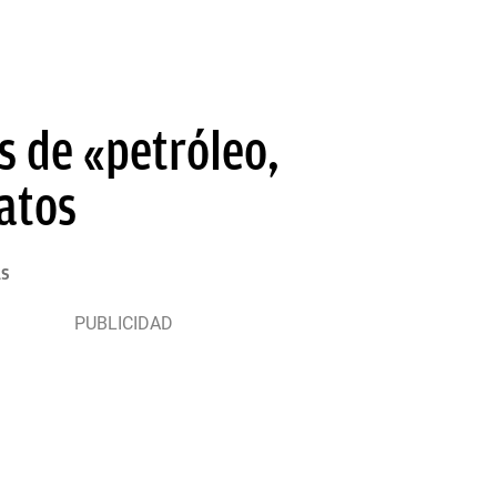
s de «petróleo,
atos
as