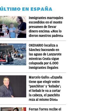
 ÚLTIMO EN ESPAÑA
Inmigrantes marroquíes
escondidos en el monte
presumen de llevar
dinero encima: «Nos lo
dieron nuestros padres»
OKDIARIO localiza a
Sánchez buceando en
las aguas de Lanzarote
mientras Ceuta sigue
colapsada por 6.000
inmigrantes ilegales
Marcelo Gullo: «España
tiene que elegir entre
‘panchitos’ y ‘kebabs’;
el kebab le va a cortar
la cabeza, el panchito
reza al mismo Dios»
Ferran Torres recibe el