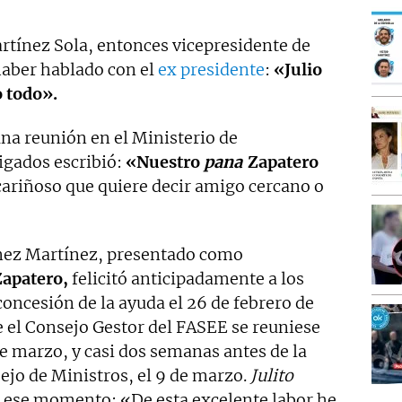
Martínez Sola, entonces vicepresidente de
haber hablado con el
ex presidente
:
«Julio
o todo».
 una reunión en el Ministerio de
igados escribió:
«Nuestro
pana
Zapatero
cariñoso que quiere decir amigo cercano o
ínez Martínez, presentado como
Zapatero,
felicitó anticipadamente a los
 concesión de la ayuda el 26 de febrero de
 el Consejo Gestor del FASEE se reuniese
de marzo, y casi dos semanas antes de la
ejo de Ministros, el 9 de marzo.
Julito
 ese momento: «De esta excelente labor he