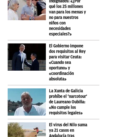
indignados: «¿Por
qué los 25 millones
van para los menas y
no para nuestros
niños con
necesidades
especiales?»
El Gobierno impone
dos requisitos al Rey
para visitar Ceuta:
«Cuando sea
oportuno» y
«coordinación
absoluta»
La Xunta de Galicia
prohíbe el ‘narcotour’
de Laureano Oubiña:
«No cumple los
requisitos legales»
El virus del Nilo suma
ya 21 casos en
Andalucía tras