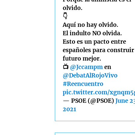
olvido.
👇
Aquí no hay olvido.
El indulto NO olvida.
Esto es un pacto entre
españoles para construir
futuro mejor.
📺
@Jccampm
en
@DebatAlRojoVivo
#Reencuentro
pic.twitter.com/xgnqm
— PSOE (@PSOE)
June 2
2021