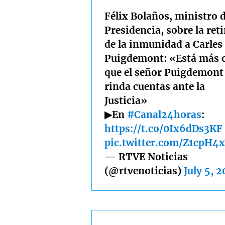
Félix Bolaños, ministro d
Presidencia, sobre la ret
de la inmunidad a Carles
Puigdemont: «Está más 
que el señor Puigdemont
rinda cuentas ante la
Justicia»
▶En
#Canal24horas
:
https://t.co/0Ix6dDs3KF
pic.twitter.com/Z1cpH4
— RTVE Noticias
(@rtvenoticias)
July 5, 