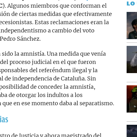
LO
C
). Algunos miembros que conforman el
sión de ciertas medidas que efectivamente
ecesionistas. Estas reclamaciones eran la
 independentismo a cambio del voto
 Pedro Sánchez.
sido la amnistía. Una medida que venía
del proceso judicial en el que fueron
ponsables del referéndum ilegal y la
al de independencia de Cataluña. Sin
posibilidad de conceder la amnistía,
 de otorgar los indultos a los
n que en ese momento daba al separatismo.
ias
istro de Justicia y ahora magistrado del