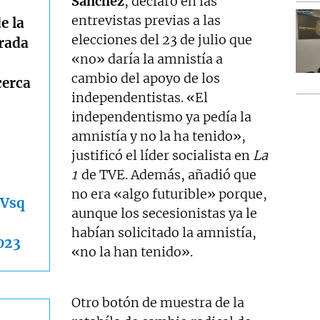
Sánchez
, declaró en las
entrevistas previas a las
e la
elecciones del 23 de julio que
irada
«no» daría la amnistía a
cambio del apoyo de los
cerca
independentistas. «El
independentismo ya pedía la
amnistía y no la ha tenido»,
justificó el líder socialista en
La
1
de TVE. Además, añadió que
no era «algo futurible» porque,
xVsq
aunque los secesionistas ya le
habían solicitado la amnistía,
2023
«no la han tenido».
Otro botón de muestra de la