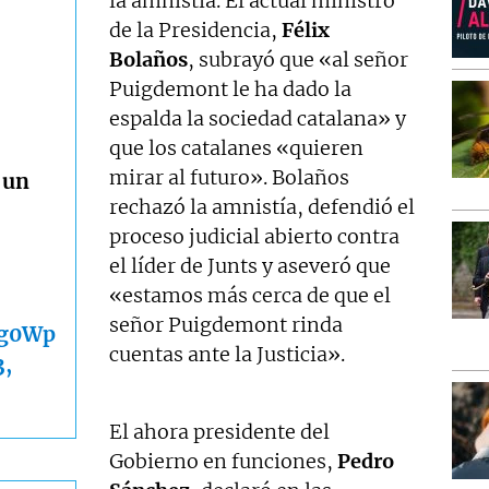
la amnistía. El actual ministro
de la Presidencia,
Félix
Bolaños
, subrayó que «al señor
Puigdemont le ha dado la
espalda la sociedad catalana» y
que los catalanes «quieren
mirar al futuro». Bolaños
 un
rechazó la amnistía, defendió el
proceso judicial abierto contra
el líder de Junts y aseveró que
«estamos más cerca de que el
señor Puigdemont rinda
5g0Wp
cuentas ante la Justicia».
3,
El ahora presidente del
Gobierno en funciones,
Pedro