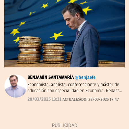
BENJAMÍN SANTAMARÍA
@benjaefe
Economista, analista, conferenciante y máster de
educación con especialidad en Economía. Redactor
de economía y empresas en OKDIARIO y autor de
28/03/2025 13:31
ACTUALIZADO:
28/03/2025 17:47
'La economía a través del tiempo' en el Instituto
Juan de Mariana. Miembro de la junta directiva del
Centro Diego de Covarrubias.