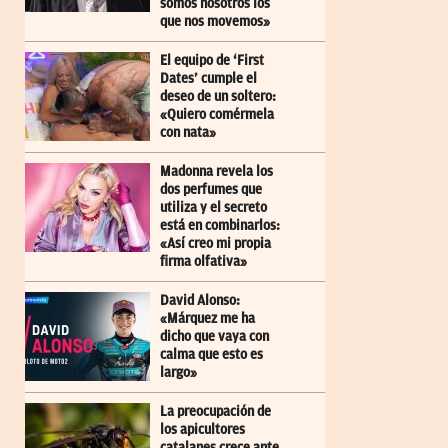
somos nosotros los
que nos movemos»
El equipo de ‘First
Dates’ cumple el
deseo de un soltero:
«Quiero comérmela
con nata»
Madonna revela los
dos perfumes que
utiliza y el secreto
está en combinarlos:
«Así creo mi propia
firma olfativa»
David Alonso:
«Márquez me ha
dicho que vaya con
calma que esto es
largo»
La preocupación de
los apicultores
catalanes crece ante