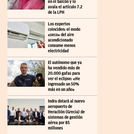
en el balcón y lo
avala el artículo 7.2
de la LPH
Los expertos
coinciden: el modo
«seco» del aire
acondicionado
consume menos
electricidad
El autónomo que ya
ha vendido más de
20.000 gafas para
ver el eclipse: «He
ingresado un 50%
más en un año»
Indra dotará al nuevo
aeropuerto de
Heraclión (Grecia) de
sistemas de gestión
aérea por 85
millones