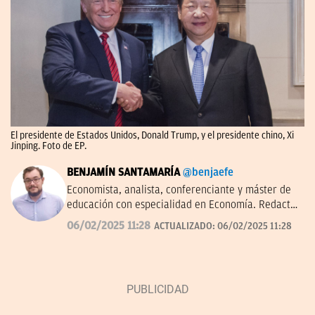
El presidente de Estados Unidos, Donald Trump, y el presidente chino, Xi
Jinping. Foto de EP.
BENJAMÍN SANTAMARÍA
@benjaefe
Economista, analista, conferenciante y máster de
educación con especialidad en Economía. Redactor
de economía y empresas en OKDIARIO y autor de
06/02/2025 11:28
ACTUALIZADO:
06/02/2025 11:28
'La economía a través del tiempo' en el Instituto
Juan de Mariana. Miembro de la junta directiva del
Centro Diego de Covarrubias.