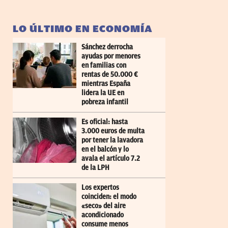
LO ÚLTIMO EN ECONOMÍA
Sánchez derrocha
ayudas por menores
en familias con
rentas de 50.000 €
mientras España
lidera la UE en
pobreza infantil
Es oficial: hasta
3.000 euros de multa
por tener la lavadora
en el balcón y lo
avala el artículo 7.2
de la LPH
Los expertos
coinciden: el modo
«seco» del aire
acondicionado
consume menos