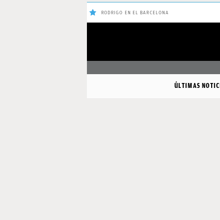
RODRIGO EN EL BARCELONA
ÚLTIMAS
Sigue a
OkDiario
en Google
NOTICIAS
ÚLTIMAS NOTIC
REAL
MADRID
BALONCESTO
CANTERA
FICHAJES
DIRECTO
FEMENINO