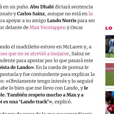
á en un puño.
Abu
Dhabi
dictará sentencia
eonato y
Carlos Sainz
, aunque no está en
la
para apoyar a su amigo
Lando Norris
para ser
por delante de
Max Verstappen
y Oscar
LO
do el madrileño estuvo en McLaren y, a
so que no se atrevió a mojarse
, Sainz se
undente para apostar por lo que pasará este
pista de Lando»
. En la rueda de prensa le
ostaría y fue contundente para explicar la
ico: «Obviamente tengo interés y lo seguiré
abe lo bien que me llevo con Lando, y
le
ble. También respeto mucho a Max y a
i es una ‘Lando track’»
, explicó.