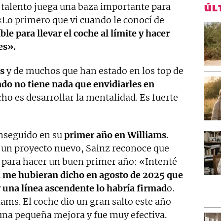
u talento juega una baza importante para
ÚL
«Lo primero que vi cuando le conocí de
ble para llevar el coche al límite y hacer
es».
s
y de muchos que han estado en los top de
do no tiene nada que envidiarles en
ho es desarrollar la mentalidad. Es fuerte
onseguido en su
primer año en Williams
.
n un proyecto nuevo, Sainz reconoce que
 para hacer un buen primer año: «Intenté
i me hubieran dicho en agosto de 2025 que
y una línea ascendente lo habría firmad
o.
iams. El coche dio un gran salto este año
 una pequeña mejora y fue muy efectiva.