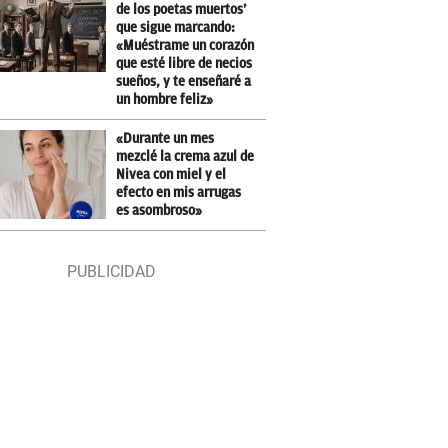
de los poetas muertos’
que sigue marcando:
«Muéstrame un corazón
que esté libre de necios
sueños, y te enseñaré a
un hombre feliz»
«Durante un mes
mezclé la crema azul de
Nivea con miel y el
efecto en mis arrugas
es asombroso»