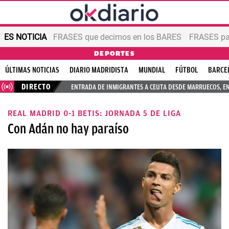
ES NOTICIA
FRASES que decimos en los BARES
FRASES par
DEPORTES
ÚLTIMAS NOTICIAS
DIARIO MADRIDISTA
MUNDIAL
FÚTBOL
BARCE
DIRECTO
ENTRADA DE INMIGRANTES A CEUTA DESDE MARRUECOS, E
REAL MADRID 0-1 BETIS: JORNADA 5 DE LIGA
Con Adán no hay paraíso