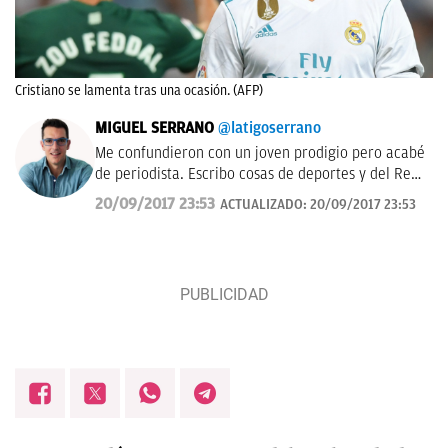
Cristiano se lamenta tras una ocasión. (AFP)
MIGUEL SERRANO
@latigoserrano
Me confundieron con un joven prodigio pero acabé
de periodista. Escribo cosas de deportes y del Real
Madrid en OKDIARIO, igual que antes las escribía
20/09/2017 23:53
ACTUALIZADO:
20/09/2017 23:53
en Marca. También a veces hablo por la radio y
casi siempre sin decir palabrotas. Soy bastante
tocapelotas. Perdonen las molestias.