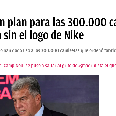
un plan para las 300.000 
 sin el logo de Nike
o han dado uso a las 300.000 camisetas que ordenó fabrica
l Camp Nou: se puso a saltar al grito de «¡madridista el qu