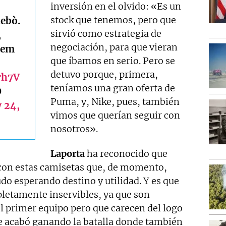
inversión en el olvido: «Es un
stock que tenemos, pero que
debò.
sirvió como estrategia de
,
negociación, para que vieran
rem
que íbamos en serio. Pero se
detuvo porque, primera,
rh7V
teníamos una gran oferta de
O
Puma, y, Nike, pues, también
 24,
vimos que querían seguir con
nosotros».
Laporta
ha reconocido que
con estas camisetas que, de momento,
do esperando destino y utilidad. Y es que
letamente inservibles, ya que son
el primer equipo pero que carecen del logo
ue acabó ganando la batalla donde también