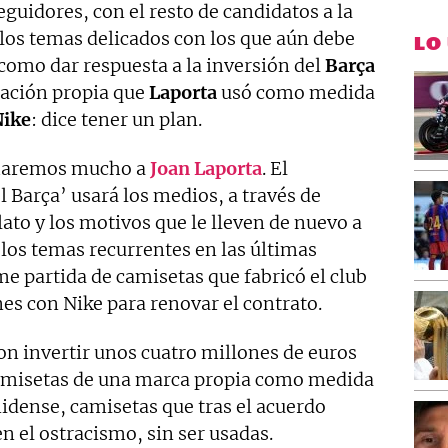
eguidores, con el resto de candidatos a la
los temas delicados con los que aún debe
LO
, como dar respuesta a la inversión del
Barça
cación propia que
Laporta
usó como medida
Nike
: dice tener un plan.
charemos mucho a
Joan Laporta
. El
 Barça’ usará los medios, a través de
lato y los motivos que le lleven de nuevo a
 los temas recurrentes en las últimas
e partida de camisetas que fabricó el club
es con Nike para renovar el contrato.
ron invertir unos cuatro millones de euros
camisetas de una marca propia como medida
idense, camisetas que tras el acuerdo
n el ostracismo, sin ser usadas.