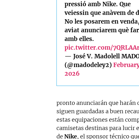
pressió amb Nike. Que
veiessin que anàvem de 
No les posarem en venda
aviat anunciarem què fa
amb elles.
pic.twitter.com/7QRLAA
— José V. Madolell MAD
(@madodeley2)
February
2026
pronto anunciarán que harán 
siguen guardadas a buen recau
estas equipaciones están comp
camisetas destinas para lucir 
de
Nike
, el sponsor técnico q