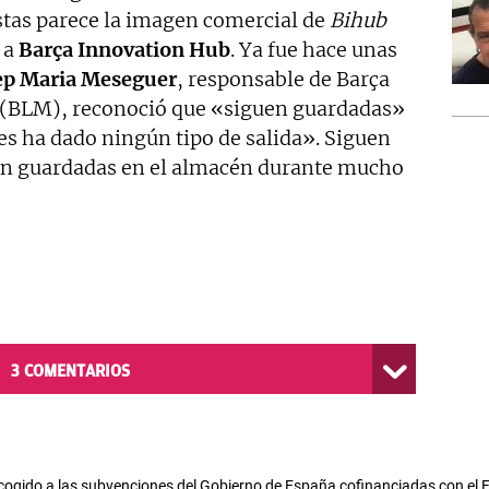
stas parece la imagen comercial de
Bihub
 a
Barça
Innovation
Hub
. Ya fue hace unas
ep
Maria
Meseguer
, responsable de Barça
 (BLM), reconoció que «siguen guardadas»
es ha dado ningún tipo de salida». Siguen
arán guardadas en el almacén durante mucho
3
COMENTARIOS
cogido a las subvenciones del Gobierno de España cofinanciadas con el