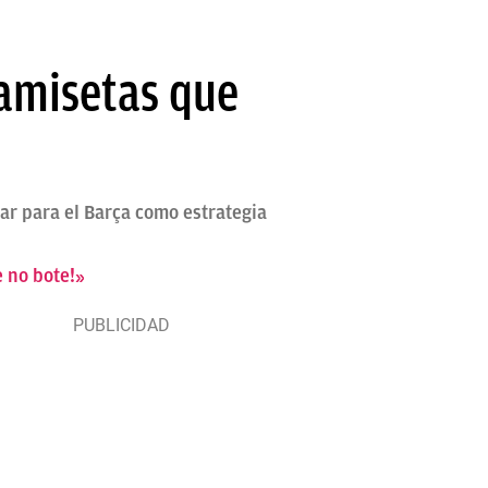
camisetas que
r para el Barça como estrategia
e no bote!»