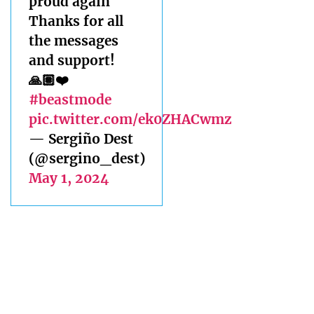
proud again
Thanks for all
the messages
and support!
🙏🏽❤️
#beastmode
pic.twitter.com/ek0ZHACwmz
— Sergiño Dest
(@sergino_dest)
May 1, 2024