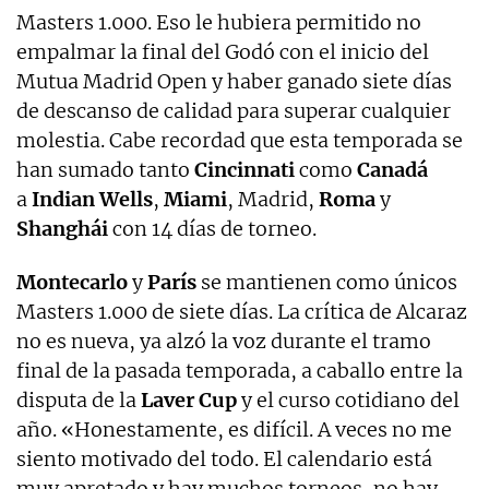
Masters 1.000. Eso le hubiera permitido no
empalmar la final del Godó con el inicio del
Mutua Madrid Open y haber ganado siete días
de descanso de calidad para superar cualquier
molestia. Cabe recordad que esta temporada se
han sumado tanto
Cincinnati
como
Canadá
a
Indian Wells
,
Miami
, Madrid,
Roma
y
Shanghái
con 14 días de torneo.
Montecarlo
y
París
se mantienen como únicos
Masters 1.000 de siete días. La crítica de Alcaraz
no es nueva, ya alzó la voz durante el tramo
final de la pasada temporada, a caballo entre la
disputa de la
Laver Cup
y el curso cotidiano del
año. «Honestamente, es difícil. A veces no me
siento motivado del todo. El calendario está
muy apretado y hay muchos torneos, no hay