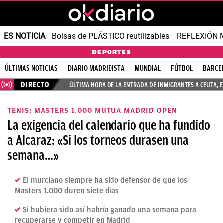
ES NOTICIA
Bolsas de PLÁSTICO reutilizables
REFLEXIÓN 
DEPORTES
ÚLTIMAS NOTICIAS
DIARIO MADRIDISTA
MUNDIAL
FÚTBOL
BARCE
DIRECTO
ÚLTIMA HORA DE LA ENTRADA DE INMIGRANTES A CEUTA, 
TENIS: MASTERS 1.000 MUTUA MADRID OPEN
La exigencia del calendario que ha fundido
a Alcaraz: «Si los torneos durasen una
semana…»
El murciano siempre ha sido defensor de que los
Masters 1.000 duren siete días
Si hubiera sido así habría ganado una semana para
recuperarse y competir en Madrid