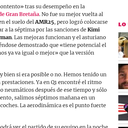
ontento» tras su desempeño en la
de Gran Bretaña
. No fue su mejor vuelta al
en el suelo del
AMR25
, pero logró colocarse
LO
r a la séptima por las sanciones de
Kimi
arman
. Las mejoras funcionan y el asturiano
ndose demostrado que «tiene potencial el
os ya va igual o mejor» que la versión
y bien si era posible o no. Hemos tenido un
 prestaciones. Ya en Q1 encontré el ritmo
nco neumáticos después de ese tiempo y sólo
tento, salimos séptimos mañana en un
 coches. La aerodinámica es el punto fuerte
odrá ver el partido de su equipo en la noche