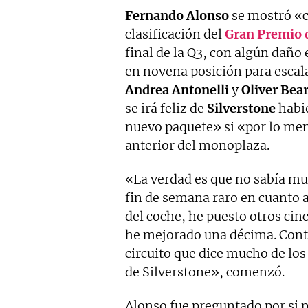
Fernando Alonso
se mostró «c
clasificación del
Gran Premio 
final de la Q3, con algún daño 
en novena posición para escala
Andrea Antonelli
y
Oliver Be
se irá feliz de
Silverstone
habié
nuevo paquete» si «por lo men
anterior del monoplaza.
«La verdad es que no sabía mu
fin de semana raro en cuanto a
del coche, he puesto otros ci
he mejorado una décima. Con
circuito que dice mucho de los
de Silverstone», comenzó.
Alonso fue preguntado por si p