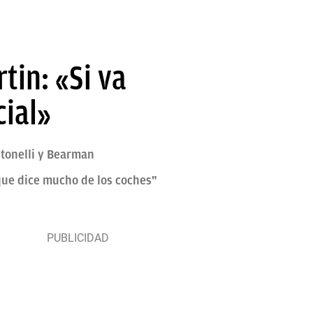
tin: «Si va
cial»
ntonelli y Bearman
"que dice mucho de los coches"