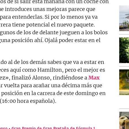
s de si salir esta mañana con un coche con
que introduces unas mejoras parece que
 para entenderlas. Si por lo menos ya va
rrera tiene potencial el nuevo paquete.
gunos de los de delante jueguen a los bolos
una posición ahí. Ojalá poder estar en el
o al de los demás sabes que va a estar en
veces aquí como Hamilton, pero el mejor es
ez», finalizó Alonso, rindiéndose a
Max
ar vuelta para arañar una décima más que
 posición en la carrera de este domingo en
(16:00 hora española).
onso
Gran Premio de Gran Bretaña de Fórmula 1