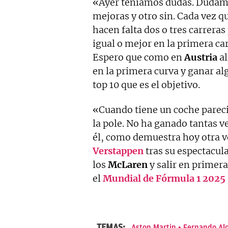
«Ayer teníamos dudas. Dudamo
mejoras y otro sin. Cada vez 
hacen falta dos o tres carreras
igual o mejor en la primera ca
Espero que como en
Austria
al
en la primera curva y ganar alg
top 10 que es el objetivo.
«Cuando tiene un coche parecid
la pole. No ha ganado tantas 
él, como demuestra hoy otra v
Verstappen
tras su espectacul
los
McLaren
y salir en primera
el
Mundial de Fórmula 1 2025
TEMAS:
Aston Martin
Fernando Al