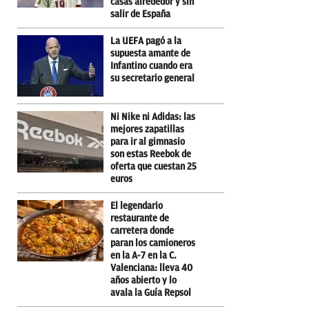
casas alrededor y sin
salir de España
La UEFA pagó a la
supuesta amante de
Infantino cuando era
su secretario general
Ni Nike ni Adidas: las
mejores zapatillas
para ir al gimnasio
son estas Reebok de
oferta que cuestan 25
euros
El legendario
restaurante de
carretera donde
paran los camioneros
en la A-7 en la C.
Valenciana: lleva 40
años abierto y lo
avala la Guía Repsol