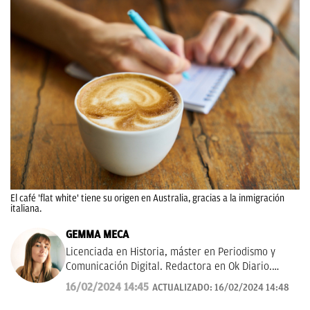
El café 'flat white' tiene su origen en Australia, gracias a la inmigración
italiana.
GEMMA MECA
Licenciada en Historia, máster en Periodismo y
Comunicación Digital. Redactora en Ok Diario.
Cuento historias, soy amante de los astros, sigo a la
16/02/2024 14:45
ACTUALIZADO:
16/02/2024 14:48
luna, los TT de Twitter y las tendencias en moda.