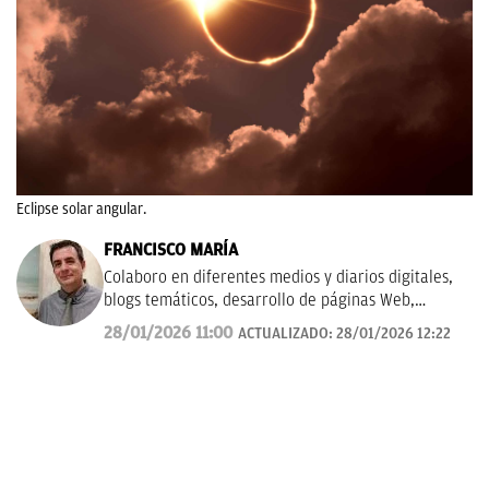
Eclipse solar angular.
FRANCISCO MARÍA
Colaboro en diferentes medios y diarios digitales,
blogs temáticos, desarrollo de páginas Web,
redacción de guías y manuales didácticos, textos
28/01/2026 11:00
ACTUALIZADO:
28/01/2026 12:22
promocionales, campañas publicitarias y de
marketing, artículos de opinión, relatos y guiones,
y proyectos empresariales de todo tipo que
requieran de textos con un contenido de calidad,
bien documentado y revisado, así como a la
curación y depuración de textos. Estoy en
permanente crecimiento personal y profesional, y