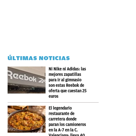
ÚLTIMAS NOTICIAS
Ni Nike ni Adidas: las
mejores zapatillas
para ir al gimnasio
son estas Reebok de
oferta que cuestan 25
euros
El legendario
restaurante de
carretera donde
paran los camioneros
en la A-7 en la C.
Valenciana: lleva 40