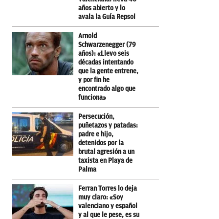
años abierto y lo
avala la Guía Repsol
Arnold
Schwarzenegger (79
años): «Llevo seis
décadas intentando
que la gente entrene,
y por fin he
encontrado algo que
funciona»
Persecución,
puñetazos y patadas:
padre e hijo,
detenidos por la
brutal agresión a un
taxista en Playa de
Palma
Ferran Torres lo deja
muy claro: «Soy
valenciano y español
y al que le pese, es su