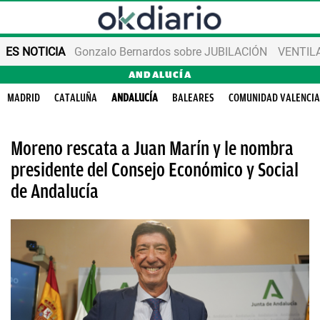
ES NOTICIA
Gonzalo Bernardos sobre JUBILACIÓN
VENTIL
ANDALUCÍA
MADRID
CATALUÑA
ANDALUCÍA
BALEARES
COMUNIDAD VALENCI
Moreno rescata a Juan Marín y le nombra
presidente del Consejo Económico y Social
de Andalucía