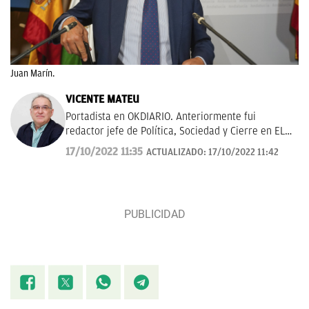
Juan Marín.
VICENTE MATEU
Portadista en OKDIARIO. Anteriormente fui
redactor jefe de Política, Sociedad y Cierre en EL
MUNDO; asesor del Gabinete de la vicepresidenta
17/10/2022 11:35
ACTUALIZADO:
17/10/2022 11:42
del Gobierno y ministra de la Presidencia y
Administración Territorial Soraya Sáenz de
Santamaría; redactor de El Independiente... Y
extremeño a mucha honra.