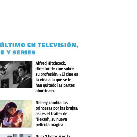
 ÚLTIMO EN TELEVISIÓN,
NE Y SERIES
Alfred Hitchcock,
director de cine sobre
su profesión: «El cine es
la vida a la que se le
han quitado las partes
aburridas»
Disney cambia las
princesas por las brujas:
así es el tráiler de
‘Hexed’, su nueva
película mágica
Dura 2 horas y es la