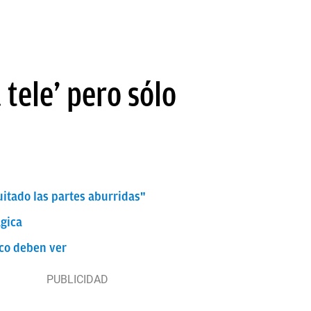
 tele’ pero sólo
quitado las partes aburridas"
ágica
ico deben ver