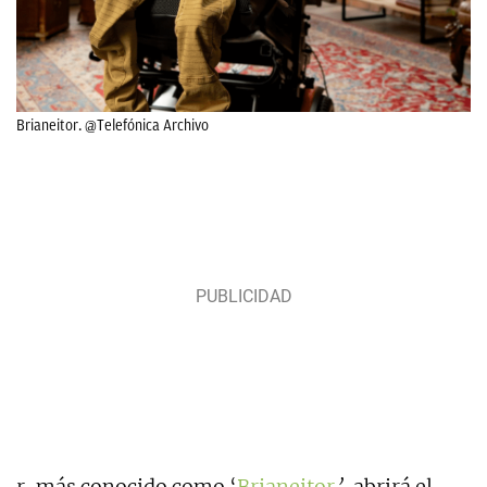
Brianeitor. @Telefónica Archivo
r, más conocido como ‘
Brianeitor
’
, abrirá el