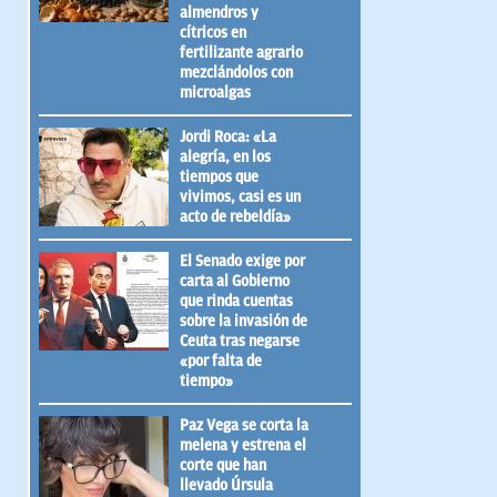
almendros y
cítricos en
fertilizante agrario
mezclándolos con
microalgas
Jordi Roca: «La
alegría, en los
tiempos que
vivimos, casi es un
acto de rebeldía»
El Senado exige por
carta al Gobierno
que rinda cuentas
sobre la invasión de
Ceuta tras negarse
«por falta de
tiempo»
Paz Vega se corta la
melena y estrena el
corte que han
llevado Úrsula