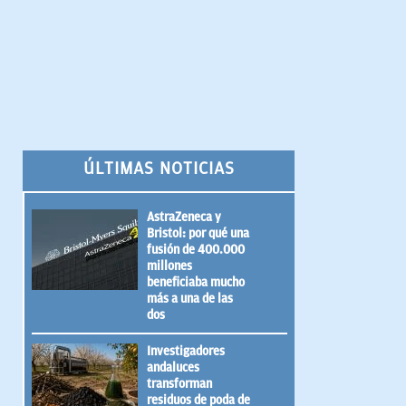
ÚLTIMAS NOTICIAS
AstraZeneca y
Bristol: por qué una
fusión de 400.000
millones
beneficiaba mucho
más a una de las
dos
Investigadores
andaluces
transforman
residuos de poda de