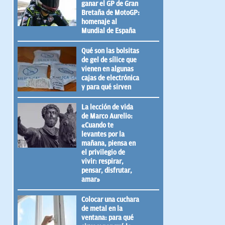
ganar el GP de Gran
Bretaña de MotoGP:
homenaje al
Mundial de España
Qué son las bolsitas
de gel de sílice que
vienen en algunas
cajas de electrónica
y para qué sirven
La lección de vida
de Marco Aurelio:
«Cuando te
levantes por la
mañana, piensa en
el privilegio de
vivir: respirar,
pensar, disfrutar,
amar»
Colocar una cuchara
de metal en la
ventana: para qué