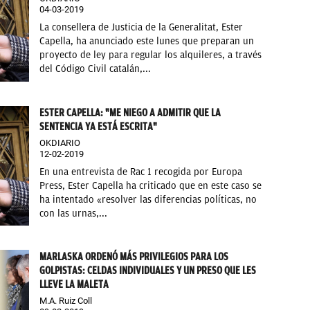
04-03-2019
La consellera de Justicia de la Generalitat, Ester
Capella, ha anunciado este lunes que preparan un
proyecto de ley para regular los alquileres, a través
del Código Civil catalán,...
ESTER CAPELLA: "ME NIEGO A ADMITIR QUE LA
SENTENCIA YA ESTÁ ESCRITA"
OKDIARIO
12-02-2019
En una entrevista de Rac 1 recogida por Europa
Press, Ester Capella ha criticado que en este caso se
ha intentado «resolver las diferencias políticas, no
con las urnas,...
MARLASKA ORDENÓ MÁS PRIVILEGIOS PARA LOS
GOLPISTAS: CELDAS INDIVIDUALES Y UN PRESO QUE LES
LLEVE LA MALETA
M.A. Ruiz Coll