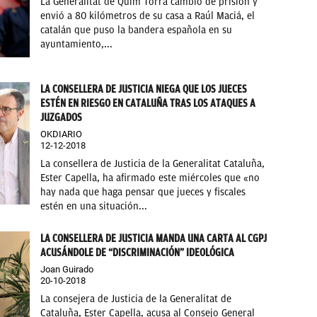
La Generalitat de Quim Torra cambió de prisión y
envió a 80 kilómetros de su casa a Raúl Maciá, el
catalán que puso la bandera española en su
ayuntamiento,...
LA CONSELLERA DE JUSTICIA NIEGA QUE LOS JUECES
ESTÉN EN RIESGO EN CATALUÑA TRAS LOS ATAQUES A
JUZGADOS
OKDIARIO
12-12-2018
La consellera de Justicia de la Generalitat Cataluña,
Ester Capella, ha afirmado este miércoles que «no
hay nada que haga pensar que jueces y fiscales
estén en una situación...
LA CONSELLERA DE JUSTICIA MANDA UNA CARTA AL CGPJ
ACUSÁNDOLE DE “DISCRIMINACIÓN” IDEOLÓGICA
Joan Guirado
20-10-2018
La consejera de Justicia de la Generalitat de
Cataluña, Ester Capella, acusa al Consejo General