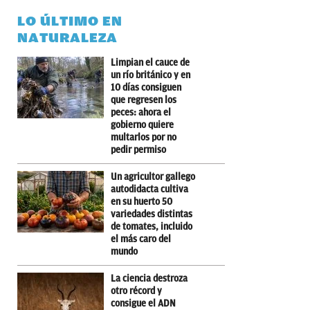
LO ÚLTIMO EN
NATURALEZA
Limpian el cauce de
un río británico y en
10 días consiguen
que regresen los
peces: ahora el
gobierno quiere
multarlos por no
pedir permiso
Un agricultor gallego
autodidacta cultiva
en su huerto 50
variedades distintas
de tomates, incluido
el más caro del
mundo
La ciencia destroza
otro récord y
consigue el ADN