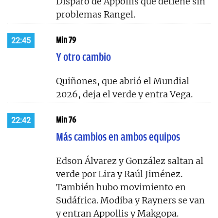
Disparo de Appollis que detiene sin
problemas Rangel.
Min 79
22:45
Y otro cambio
Quiñones, que abrió el Mundial
2026, deja el verde y entra Vega.
Min 76
22:42
Más cambios en ambos equipos
Edson Álvarez y González saltan al
verde por Lira y Raúl Jiménez.
También hubo movimiento en
Sudáfrica. Modiba y Rayners se van
y entran Appollis y Makgopa.