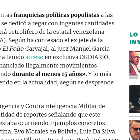
antas
franquicias políticas populistas
a las
se dedicó a regar con ingentes cantidades
á petrolífero de la estatal venezolana
LO
). Según ha confesado el ex jefe de la
IN
o
El Pollo
Carvajal, al juez Manuel García-
 ha tenido
acceso
en exclusiva OKDIARIO,
inanciado ilegalmente movimientos
undo
durante al menos 15 años»
. Y lo más
iendo en la actualidad, según se desprende
ligencia y Contrainteligencia Militar de
ntidad de reportes señalando que este
estaba ocurriendo. Ejemplos concretos,
ina; Evo Morales en Bolivia; Lula Da Silva
araguay; Ollanta Humala en Perú; Zelaya en