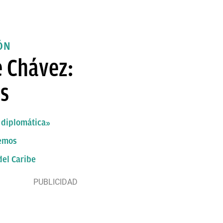
ÓN
de Chávez:
as
a diplomática»
demos
del Caribe