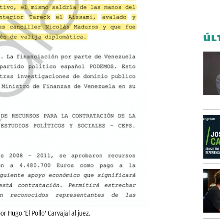
ÚL
r Hugo ‘El Pollo’ Carvajal al juez.