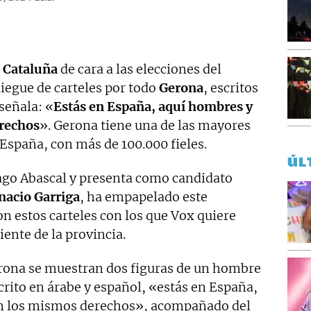
n
Cataluña
de cara a las elecciones del
egue de carteles por todo
Gerona
, escritos
señala: «
Estás en España, aquí hombres y
rechos
». Gerona tiene una de las mayores
paña, con más de 100.000 fieles.
ÚL
ago Abascal y presenta como candidato
nacio Garriga
, ha empapelado este
on estos carteles con los que Vox quiere
iente de la provincia.
erona se muestran dos figuras de un hombre
crito en árabe y español, «estás en España,
n los mismos derechos», acompañado del