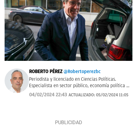
ROBERTO PÉREZ
@Robertoperezbc
Periodista y licenciado en Ciencias Políticas.
Especialista en sector público, economía política y
presupuestaria, e instituciones político-
04/02/2024 22:43
ACTUALIZADO:
05/02/2024 11:05
administrativas. Trabajó para Agencia Efe y Cope,
ejerció durante más de 20 años en ABC -etapa que
incluyó el ejercicio temporal de la corresponsalía
de Nueva York- y actualmente es subdirector de
OKDIARIO.