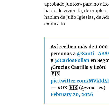
aprobado juntos» para no afro
hablo de vivienda, de empleo, 
hablan de Julio Iglesias, de A
explicado.
Así reciben más de 1.000
personas a
@Santi_ABA
y
@CarlosPollan
en Sego
¡Gracias Castilla y León!
🇪🇸
pic.twitter.com/MVkId4
— VOX 🇪🇸 (@vox_es)
February 20, 2026