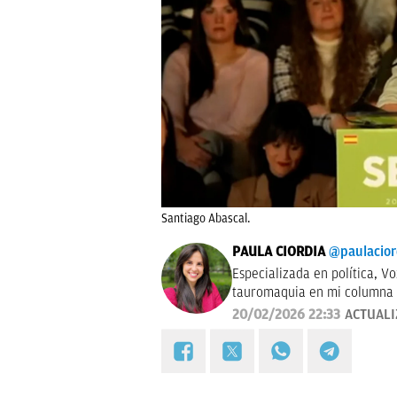
Santiago Abascal.
PAULA CIORDIA
@paulacior
Especializada en política, V
tauromaquia en mi columna semanal 'Entre Pit
Ciudad del Vaticano durante 
20/02/2026 22:33
ACTUAL
delegada en Aragón (2023-20
(Universidad de Zaragoza) y 
Sevilla) |
paula.ciordia@okdi