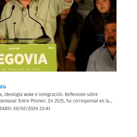
dia
ox, ideología woke e inmigración. Reflexiono sobre
ones'. En 2025, fui corresponsal en la
el Cónclave que eligió a León XIV. Antes estuve como
IZADO:
20/02/2026 22:41
25). Graduada en Periodismo y Filología Hispánica
máster en Filosofía y Culturas Modernas (Universidad de
ario.com