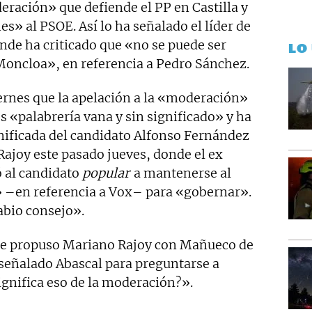
ración» que defiende el PP en Castilla y
s» al PSOE. Así lo ha señalado el líder de
nde ha criticado que «no se puede ser
LO
Moncloa», en referencia a Pedro Sánchez.
ernes que la apelación a la «moderación»
es «palabrería vana y sin significado» y ha
enificada del candidato Alfonso Fernández
joy este pasado jueves, donde el ex
 al candidato
popular
a mantenerse al
–en referencia a Vox– para «gobernar».
abio consejo».
que propuso Mariano Rajoy con Mañueco de
señalado Abascal para preguntarse a
ignifica eso de la moderación?».