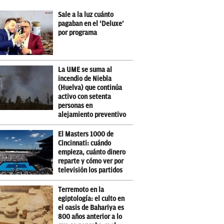
Sale a la luz cuánto
pagaban en el ‘Deluxe’
por programa
La UME se suma al
incendio de Niebla
(Huelva) que continúa
activo con setenta
personas en
alejamiento preventivo
El Masters 1000 de
Cincinnati: cuándo
empieza, cuánto dinero
reparte y cómo ver por
televisión los partidos
Terremoto en la
egiptología: el culto en
el oasis de Bahariya es
800 años anterior a lo