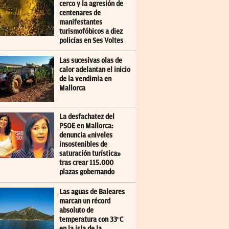
cerco y la agresión de
centenares de
manifestantes
turismofóbicos a diez
policías en Ses Voltes
Las sucesivas olas de
calor adelantan el inicio
de la vendimia en
Mallorca
La desfachatez del
PSOE en Mallorca:
denuncia «niveles
insostenibles de
saturación turística»
tras crear 115.000
plazas gobernando
Las aguas de Baleares
marcan un récord
absoluto de
temperatura con 33ºC
en la isla de la