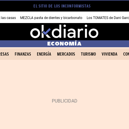
EL SITIO DE LOS INCONFORMISTAS
las casas
MEZCLA pasta de dientes y bicarbonato
Los TOMATES de Dani Garc
ECONOMÍA
ESAS
FINANZAS
ENERGÍA
MERCADOS
TURISMO
VIVIENDA
CO