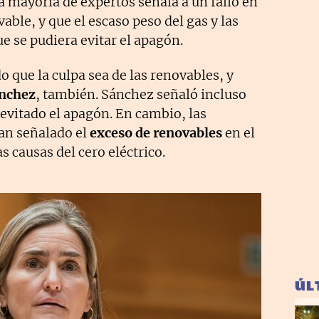
 la mayoría de expertos señala a un fallo en
able, y que el escaso peso del gas y las
e se pudiera evitar el apagón.
 que la culpa sea de las renovables, y
nchez
, también. Sánchez señaló incluso
evitado el apagón. En cambio, las
han señalado el
exceso de renovables
en el
 causas del cero eléctrico.
ÚL