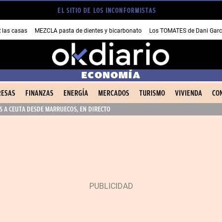
EL SITIO DE LOS INCONFORMISTAS
las casas
MEZCLA pasta de dientes y bicarbonato
Los TOMATES de Dani Garc
ECONOMÍA
ESAS
FINANZAS
ENERGÍA
MERCADOS
TURISMO
VIVIENDA
CO
 A CEUTA DESDE MARRUECOS, EN DIRECTO