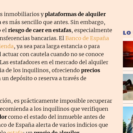
es inmobiliarios y
plataformas de alquiler
a es más sencillo que antes. Sin embargo,
 el
riesgo de caer en estafas
, especialmente
LO
nsferencias bancarias. El
Banco de España
ienda
, ya sea para larga estancia o para
al actuar con cautela cuando no se conoce
Las estafadores en el mercado del alquiler
a de los inquilinos, ofreciendo
precios
n un depósito o reserva a través de
ción, es prácticamente imposible recuperar
 recomienda a los inquilinos que verifiquen
dor
como el estado del inmueble antes de
nco de España alerta de varios indicios que
ble
estafa
: un
precio de alquiler