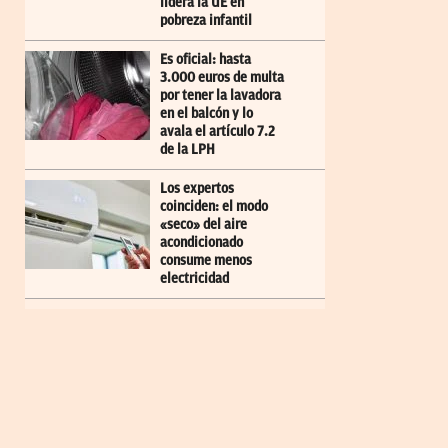
lidera la UE en
pobreza infantil
Es oficial: hasta
3.000 euros de multa
por tener la lavadora
en el balcón y lo
avala el artículo 7.2
de la LPH
Los expertos
coinciden: el modo
«seco» del aire
acondicionado
consume menos
electricidad