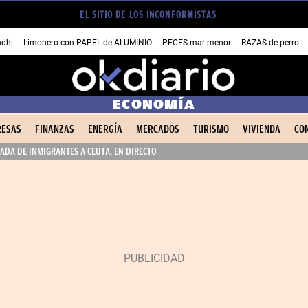
EL SITIO DE LOS INCONFORMISTAS
dhi
Limonero con PAPEL de ALUMINIO
PECES mar menor
RAZAS de perro
ECONOMÍA
ESAS
FINANZAS
ENERGÍA
MERCADOS
TURISMO
VIVIENDA
CO
ADA DE INMIGRANTES A CEUTA, EN DIRECTO