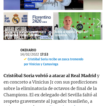
OKDIARIO
Florentino manda un mensaje a
Adiós al Madrid, Pedri sin
los socios: "El Real Madrid
oposición
siempre fue vuestro y siempre lo
será"
OKDIARIO
14/02/2022
17:53
Cristóbal Soria recibe un zasca tremendo
por Vinicius y Camavinga
Cristóbal Soria volvió a atacar al Real Madrid
y
en concreto a Vinicius Jr con sus predicciones
sobre la eliminatoria de octavos de final de la
Champions. El ex delegado del Sevilla faltó al
respeto gravemente al jugador brasileño, a