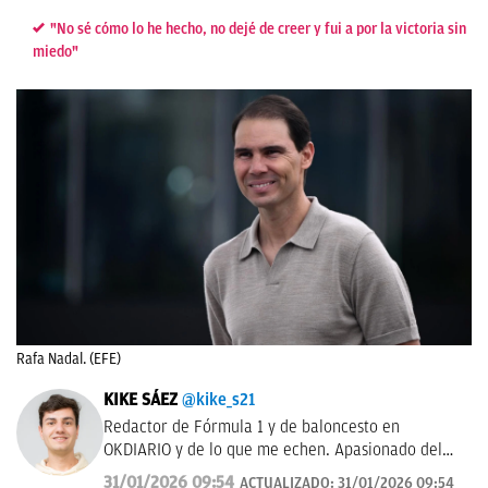
"No sé cómo lo he hecho, no dejé de creer y fui a por la victoria sin
miedo"
Rafa Nadal. (EFE)
KIKE SÁEZ
@kike_s21
Redactor de Fórmula 1 y de baloncesto en
OKDIARIO y de lo que me echen. Apasionado del
deporte y todo lo que le rodea.
31/01/2026 09:54
ACTUALIZADO:
31/01/2026 09:54