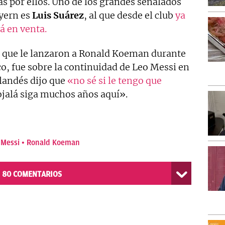
tas por ellos. Uno de los grandes señalados
ayern es
Luis Suárez
, al que desde el club
ya
á en venta.
s que le lanzaron a Ronald Koeman durante
o, fue sobre la continuidad de Leo Messi en
olandés dijo que
«no sé si le tengo que
ojalá siga muchos años aquí».
 Messi
Ronald Koeman
80
COMENTARIOS