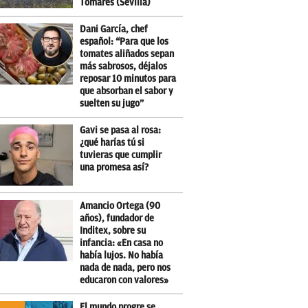
Tomares (Sevilla)
Dani García, chef
español: “Para que los
tomates aliñados sepan
más sabrosos, déjalos
reposar 10 minutos para
que absorban el sabor y
suelten su jugo”
Gavi se pasa al rosa:
¿qué harías tú si
tuvieras que cumplir
una promesa así?
Amancio Ortega (90
años), fundador de
Inditex, sobre su
infancia: «En casa no
había lujos. No había
nada de nada, pero nos
educaron con valores»
El mundo progre se