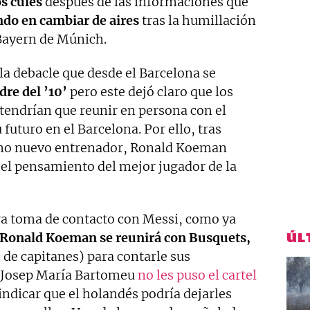
os culés
después de las informaciones que
do en cambiar de aires
tras la humillación
 Bayern de Múnich.
a debacle que desde el Barcelona se
dre del ’10’
pero este dejó claro que los
tendrían que reunir en persona con el
 futuro en el Barcelona. Por ello, tras
omo nuevo entrenador, Ronald Koeman
el pensamiento del mejor jugador de la
ra toma de contacto con Messi, como ya
ÚL
Ronald Koeman se reunirá con Busquets,
o de capitanes) para contarle sus
s Josep María Bartomeu
no les puso el cartel
indicar que el holandés podría dejarles