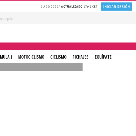
INICIAR SESIÓN
6 AGO 2026
ACTUALIZADO
17:41
CET
 que piden PERDÓN por todo
PLANTA de huerta repelente de MOSQUITOS
El a
MULA 1
MOTOCICLISMO
CICLISMO
FICHAJES
EQUÍPATE