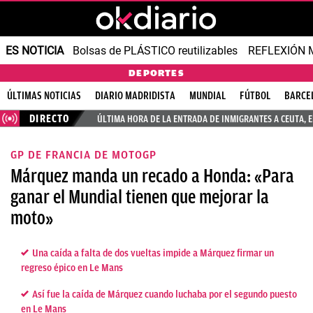
ES NOTICIA
Bolsas de PLÁSTICO reutilizables
REFLEXIÓN 
DEPORTES
ÚLTIMAS NOTICIAS
DIARIO MADRIDISTA
MUNDIAL
FÚTBOL
BARCE
DIRECTO
ÚLTIMA HORA DE LA ENTRADA DE INMIGRANTES A CEUTA, 
GP DE FRANCIA DE MOTOGP
Márquez manda un recado a Honda: «Para
ganar el Mundial tienen que mejorar la
moto»
Una caída a falta de dos vueltas impide a Márquez firmar un
regreso épico en Le Mans
Así fue la caída de Márquez cuando luchaba por el segundo puesto
en Le Mans