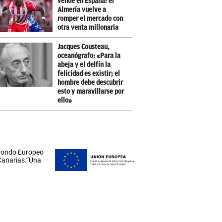
vende en España: el
Almería vuelve a
romper el mercado con
otra venta millonaria
Jacques Cousteau,
oceanógrafo: «Para la
abeja y el delfín la
felicidad es existir; el
hombre debe descubrir
esto y maravillarse por
ello»
 Fondo Europeo
 Canarias.”Una