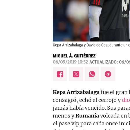
Kepa Arrizabalaga y David de Gea, durante un c
MIGUEL Á. GUTIÉRREZ
06/09/2019 10:52
ACTUALIZADO:
06/0
Kepa Arrizabalaga
fue el gran 
consagró, echó el cerrojo y
dio
jamás había vencido. Sus parad
menos y
Rumanía
volcada en b
el pase vip para cada once inic