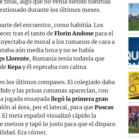
 final, algo que no venía siendo habitual
uestionado durante los últimos meses.
arte del encuentro, como habitúa. Los
er tras el tanto de
Florin Andone
para el
 inyectaba de moral a los rumanos de cara a
Restaba aún media hora y no se había
go Llorente
, Rumanía tenía todavía que
 de
Kepa
y él esperaba con calma.
en los últimos compases. El colegiado daba
ido y las prisas rumanas aparecían, con
una jugada ensayada
llegó la primera gran
alón al área, por el lateral, para que
Puscas
. El meta español visualizó rápido la
e metros y tapó lo justo para que el disparo
lidad. Era córner.