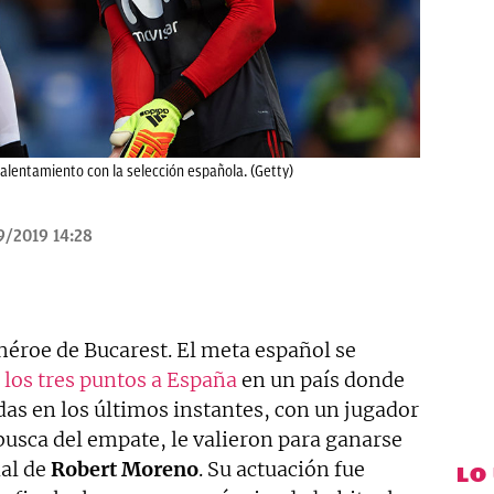
alentamiento con la selección española. (Getty)
9/2019 14:28
héroe de Bucarest. El meta español se
 los tres puntos a España
en un país donde
as en los últimos instantes, con un jugador
usca del empate, le valieron para ganarse
ial de
Robert Moreno
. Su actuación fue
LO