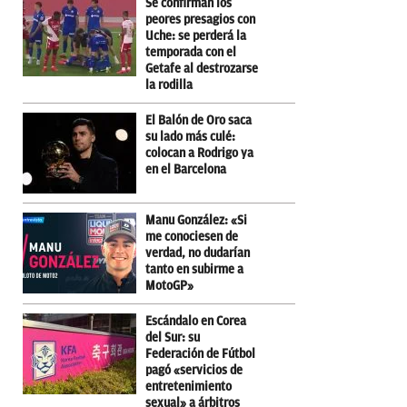
Se confirman los
peores presagios con
Uche: se perderá la
temporada con el
Getafe al destrozarse
la rodilla
El Balón de Oro saca
su lado más culé:
colocan a Rodrigo ya
en el Barcelona
Manu González: «Si
me conociesen de
verdad, no dudarían
tanto en subirme a
MotoGP»
Escándalo en Corea
del Sur: su
Federación de Fútbol
pagó «servicios de
entretenimiento
sexual» a árbitros