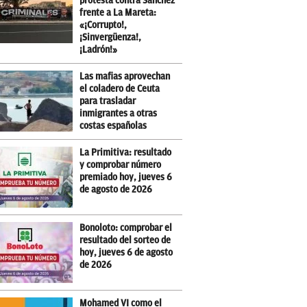
protesta contra Sánchez
frente a La Mareta:
«¡Corrupto!,
¡Sinvergüenza!,
¡Ladrón!»
Las mafias aprovechan
el coladero de Ceuta
para trasladar
inmigrantes a otras
costas españolas
La Primitiva: resultado
y comprobar número
premiado hoy, jueves 6
de agosto de 2026
Bonoloto: comprobar el
resultado del sorteo de
hoy, jueves 6 de agosto
de 2026
Mohamed VI como el