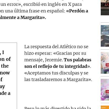
 un error», escribió en inglés en X para
n una última frase en español:
«Perdón a
cialmente a Margarita».
La respuesta del Atlético no se
 I
hizo esperar: «Gracias por su
on of
mensaje, Jeremie.
Tus palabras
 the
son el reflejo de tu integridad
».
know
«Aceptamos tus disculpas y se
of
las trasladaremos a Margarita».
way
ade a
Pero lo más divertido ha sido la