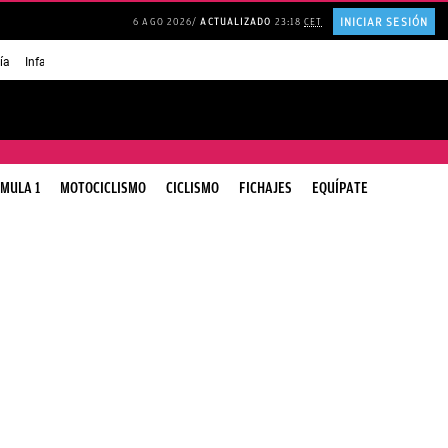
INICIAR SESIÓN
6 AGO 2026
ACTUALIZADO
23:18
CET
ía
Infancia AMANCIO ORTEGA
FRASES que decimos en los BARES
FRASES pa
MULA 1
MOTOCICLISMO
CICLISMO
FICHAJES
EQUÍPATE