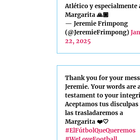
Atlético y especialmente 
Margarita 🙏🏾
— Jeremie Frimpong
(@JeremieFrimpong)
Ja
22, 2025
Thank you for your mess
Jeremie. Your words are 
testament to your integri
Aceptamos tus disculpas 
las trasladaremos a
Margarita ❤️🤍
#ElFútbolQueQueremos
#WeLoveFootball