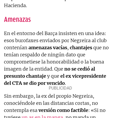
Hacienda.
Amenazas
En el entorno del Barça insisten en una idea:
esos burofaxes enviados por Negreira al club
contenían
amenazas vacías
,
chantajes
que no
tenían respaldo de ningún dato que
comprometiese la honorabilidad o la buena
imagen de la entidad. Que
no se cedió al
presunto chantaje
y que
el ex vicepresidente
del CTA
se dio por vencido
.
Sin embargo, la ex del propio Negreira,
conociéndole en las distancias cortas, no
contempla esa
versión como factible
: «Si no
tuviese
un as en la manga
, no manda un