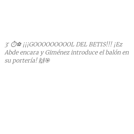
3′ ⏱⚽️ ¡¡¡GOOOOOOOOOL DEL BETIS!!! ¡Ez
Abde encara y Giménez introduce el balón en
su portería! 🙌🎯