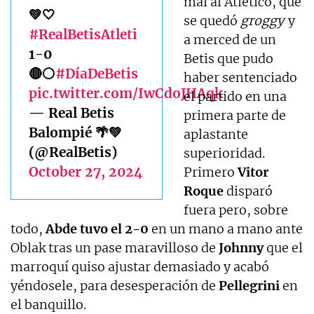
mal al Atlético, que
💚🤍
se quedó
groggy
y
#RealBetisAtleti
a merced de un
1-0
Betis que pudo
🔴⚪
#DíaDeBetis
haber sentenciado
pic.twitter.com/IwCdoJHAqk
el partido en una
— Real Betis
primera parte de
Balompié 🌴💚
aplastante
(@RealBetis)
superioridad.
October 27, 2024
Primero
Vitor
Roque
disparó
fuera pero, sobre
todo,
Abde tuvo el 2-0
en un mano a mano ante
Oblak tras un pase maravilloso de
Johnny
que el
marroquí quiso ajustar demasiado y acabó
yéndosele, para desesperación de
Pellegrini
en
el banquillo.