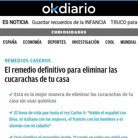
ES NOTICIA
Guardar recuerdos de la INFANCIA
TRUCO para
CURIOSIDADES
ESPAÑA
ECONOMÍA
DEPORTES
INVESTIGACIÓN
COOL
MUNDIAL
REMEDIOS CASEROS
El remedio definitivo para eliminar las
cucarachas de tu casa
Esta es la mejor manera de eliminar las cucarachas de tu
casa sin usar químicos
El lema de vida que tenía el rey Carlos V: "Hablo el español con
Dios, el italiano con las mujeres, el francés con los hombres y el
alemán con mi caballo"
Qué significa el proverbio árabe: "Cuando un sabio rey pidió una