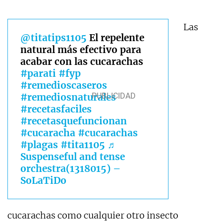
Las
@titatips1105
El repelente
natural más efectivo para
acabar con las cucarachas
#parati
#fyp
#remedioscaseros
#remediosnaturales
#recetasfaciles
#recetasquefuncionan
#cucaracha
#cucarachas
#plagas
#tita1105
♬
Suspenseful and tense
orchestra(1318015) –
SoLaTiDo
cucarachas como cualquier otro insecto