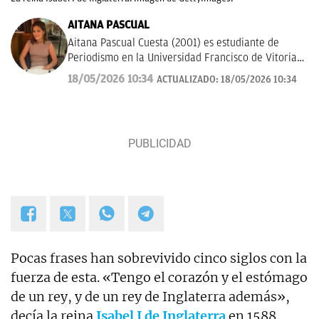
AITANA PASCUAL
Aitana Pascual Cuesta (2001) es estudiante de
Periodismo en la Universidad Francisco de Vitoria
de Madrid desde el 2023. Escogió esta profesión
18/05/2026 10:34
ACTUALIZADO:
18/05/2026 10:34
por su gran vocación con la comunicación y la
escritura. Hoy en día, tiene mucho interés por la
historia, deportes y actualidad. Su principal
objetivo es seguir formándose y aprender a contar
los sucesos de forma clara y rigurosa.
Pocas frases han sobrevivido cinco siglos con la
fuerza de esta. «Tengo el corazón y el estómago
de un rey, y de un rey de Inglaterra además»,
decía la reina
Isabel I de Inglaterra
en 1588.