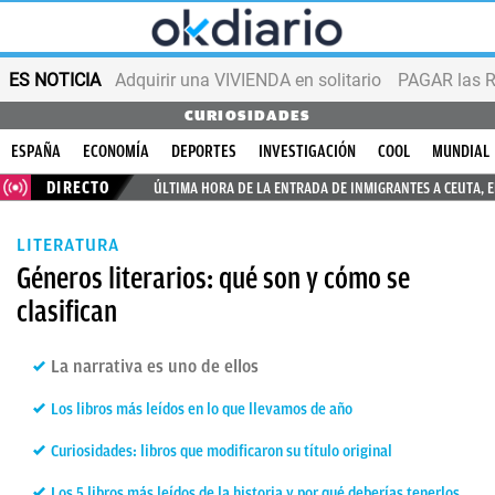
ES NOTICIA
Adquirir una VIVIENDA en solitario
PAGAR las R
CURIOSIDADES
ESPAÑA
ECONOMÍA
DEPORTES
INVESTIGACIÓN
COOL
MUNDIAL
DIRECTO
ÚLTIMA HORA DE LA ENTRADA DE INMIGRANTES A CEUTA, 
LITERATURA
Géneros literarios: qué son y cómo se
clasifican
La narrativa es uno de ellos
Los libros más leídos en lo que llevamos de año
Curiosidades: libros que modificaron su título original
Los 5 libros más leídos de la historia y por qué deberías tenerlos